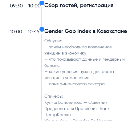
Сбор гостей, регистрация
09:30 – 10:00
Gender Gap Index в Казахстане
10:00 – 10:45
Обсудим:
— зачем необходимо вовлечение
женщин в экономику
— что показывают данные и гендерный
баланс
— какие условия нужны для роста
женщин в управлении
— опыт финансового сектора
Спикеры:
Куляш Байсеитова — Советник
Председателя Правления, Банк
ЦентрКредит
Жанна Кан — Founder, Be Woman
Наталья Акентьева — Председатель
Правления, Банк РБК